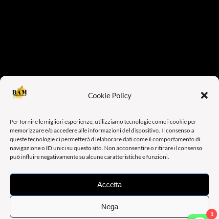
Cookie Policy
B.A.M BE ART MANAGEMENT
Per fornire le migliori esperienze, utilizziamo tecnologie come i cookie per
memorizzare e/o accedere alle informazioni del dispositivo. Il consenso a
queste tecnologie ci permetterà di elaborare dati come il comportamento di
SEDE OPERATIVA: Via Augusto Murri, 39, 40137 BOLOGNA
navigazione o ID unici su questo sito. Non acconsentire o ritirare il consenso
(BO) – ITALY
può influire negativamente su alcune caratteristiche e funzioni.
SEDE LEGALE: Via Francesco Raibolini, 33/13 , 40069 ZOLA
Accetta
PREDOSA (BO) – ITALY
Nega
PART. IVA: 04200901207
1