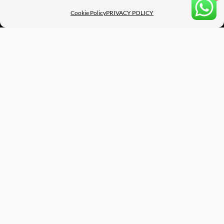
CONTATTI:
Cookie Policy
PRIVACY POLICY
Eventi e Preventivi:
infobeartmgt@gmail.com
Struttura Legale e Casting:
+39 327 0131426
Consulente Social e Media Digitali:
+39 3337660293
MENU’
HOME
MODELS
ARTISTI
SERVIZI
CANDIDATI
CONTATTI