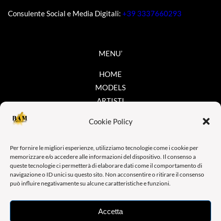
Consulente Social e Media Digitali:
+39 3337660293
MENU’
HOME
MODELS
ARTISTI
SERVIZI
Cookie Policy
CANDIDATI
CONTATTI
Per fornire le migliori esperienze, utilizziamo tecnologie come i cookie per
memorizzare e/o accedere alle informazioni del dispositivo. Il consenso a
queste tecnologie ci permetterà di elaborare dati come il comportamento di
SEGUICI SUI SOCIAL
navigazione o ID unici su questo sito. Non acconsentire o ritirare il consenso
può influire negativamente su alcune caratteristiche e funzioni.
INSTAGRAM
Accetta