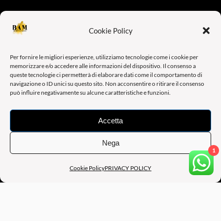
Cookie Policy
Per fornire le migliori esperienze, utilizziamo tecnologie come i cookie per
memorizzare e/o accedere alle informazioni del dispositivo. Il consenso a
queste tecnologie ci permetterà di elaborare dati come il comportamento di
navigazione o ID unici su questo sito. Non acconsentire o ritirare il consenso
B.A.M BE ART MANAGEMENT
può influire negativamente su alcune caratteristiche e funzioni.
SEDE OPERATIVA: Via Augusto Murri, 39, 40137 BOLOGNA
(BO) – ITALY
Accetta
SEDE LEGALE: Via Francesco Raibolini, 33/13 , 40069 ZOLA
Nega
1
PREDOSA (BO) – ITALY
Cookie Policy
PRIVACY POLICY
PART. IVA: 04200901207
CONTATTI:
Eventi e Preventivi:
infobeartmgt@gmail.com