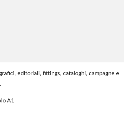
ici, editoriali, fittings, cataloghi, campagne e
.
olo A1