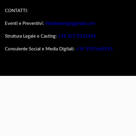
CONTATTI:
Eventi e Preventivi:
infobeartmgt@gmail.com
Struttura Legale e Casting:
+39 327 0131426
Consulente Social e Media Digitali:
+39 3337660293