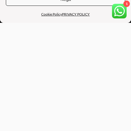
1
Cookie Policy
PRIVACY POLICY
B.A.M BE ART MANAGEMENT
SEDE OPERATIVA: Via Augusto Murri, 39, 40137 BOLOGNA
(BO) – ITALY
SEDE LEGALE: Via Francesco Raibolini, 33/13 , 40069 ZOLA
PREDOSA (BO) – ITALY