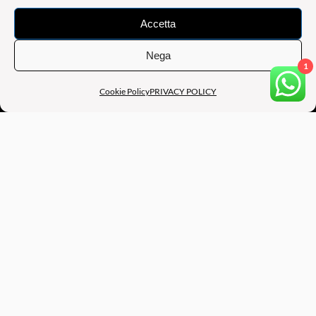
PART. IVA: 04200901207
Accetta
CONTATTI:
Nega
1
Eventi e Preventivi:
infobeartmgt@gmail.com
Cookie Policy
PRIVACY POLICY
Struttura Legale e Casting:
+39 327 0131426
Consulente Social e Media Digitali:
+39 3337660293
MENU’
HOME
MODELS
ARTISTI
SERVIZI
CANDIDATI
CONTATTI