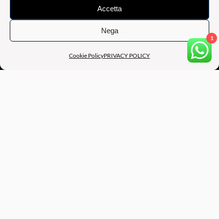
Accetta
Nega
1
Cookie Policy
PRIVACY POLICY
B.A.M BE ART MANAGEMENT
SEDE OPERATIVA: Via Augusto Murri, 39, 40137 BOLOGNA
(BO) – ITALY
SEDE LEGALE: Via Francesco Raibolini, 33/13 , 40069 ZOLA
PREDOSA (BO) – ITALY
PART. IVA: 04200901207