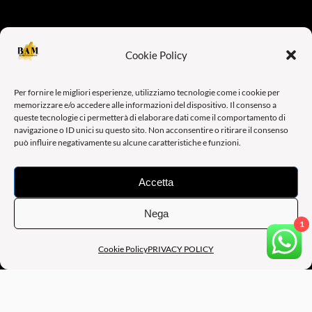
Cookie Policy
Per fornire le migliori esperienze, utilizziamo tecnologie come i cookie per
memorizzare e/o accedere alle informazioni del dispositivo. Il consenso a
queste tecnologie ci permetterà di elaborare dati come il comportamento di
navigazione o ID unici su questo sito. Non acconsentire o ritirare il consenso
può influire negativamente su alcune caratteristiche e funzioni.
Accetta
Nega
1
Cookie Policy
PRIVACY POLICY
B.A.M BE ART MANAGEMENT
SEDE OPERATIVA: Via Augusto Murri, 39, 40137 BOLOGNA
(BO) – ITALY