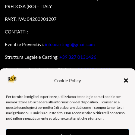
PREDOSA (BO) – ITALY
PART. IVA: 04200901207
CONTATTI:
Eventi e Preventivi:
infobeartmgt@gmail.com
Struttura Legale e Casting:
+39 327 0131426
Consulente Social e Media Digitali:
+39 3337660293
Cookie Policy
MENU’
Per fornire le migliori esperienze, utilizziamo tecnologie come i cookie per
memorizzare e/o accedere alle informazioni del dispositivo. Il consenso a
HOME
queste tecnologie ci permetterà di elaborare dati come il comportamento di
navigazione o ID unici su questo sito. Non acconsentire o ritirare il consenso
MODELS
può influire negativamente su alcune caratteristiche e funzioni.
ARTISTI
SERVIZI