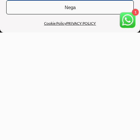
Nega
B.A.M BE ART MANAGEMENT
1
Cookie Policy
PRIVACY POLICY
SEDE OPERATIVA: Via Augusto Murri, 39, 40137 BOLOGNA
(BO) – ITALY
SEDE LEGALE: Via Francesco Raibolini, 33/13 , 40069 ZOLA
PREDOSA (BO) – ITALY
PART. IVA: 04200901207
CONTATTI:
Eventi e Preventivi:
infobeartmgt@gmail.com
Struttura Legale e Casting:
+39 327 0131426
Consulente Social e Media Digitali:
+39 3337660293