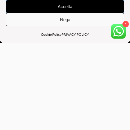
Accetta
Nega
1
Cookie Policy
PRIVACY POLICY
B.A.M BE ART MANAGEMENT
SEDE OPERATIVA: Via Augusto Murri, 39, 40137 BOLOGNA
(BO) – ITALY
SEDE LEGALE: Via Francesco Raibolini, 33/13 , 40069 ZOLA
PREDOSA (BO) – ITALY
PART. IVA: 04200901207